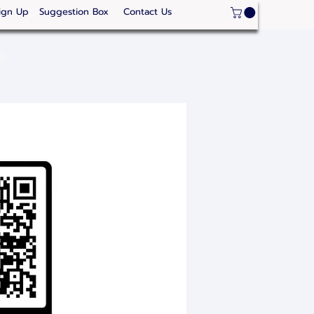
ign Up
Suggestion Box
Contact Us
ge
Strategic Areas
Thailand Competitveness
Our