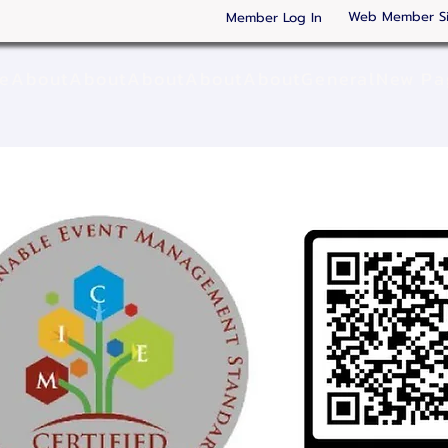
Web Member S
Member Log In
ge
About
About
About
About
About
General
New Pa