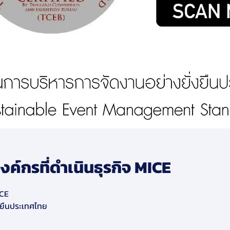
งค์กรที่ดำเนินธุรกิจ MICE
CE  
งยืนประเทศไทย  