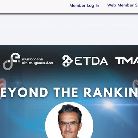
Web Member S
Member Log In
ge
About
About
About
About
About
General
New Pa