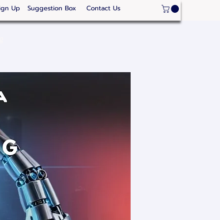
ign Up
Suggestion Box
Contact Us
ge
Strategic Areas
Thailand Competitveness
Our