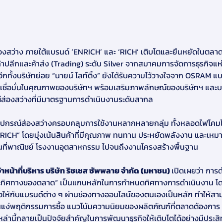
่องสว่าง ภายใต้แบรนด์ ‘ENRICH’ และ ‘RICH’ เติบโตและยืนหยัดในตลาดอ
้าปลีกและค้าส่ง (Trading) ระดับ Silver จากสมาคมการจัดการธุรกิจ
อีกทั้งบริษัทย่อย “นายน์ ไลท์ติ้ง” ยังได้รับความไว้วางใจจาก OSRAM
ื่อมั่นในคุณภาพของบริษัทฯ พร้อมเสริมภาพลักษณ์ของบริษัทฯ และบริษั
ส่องสว่างที่มีมาตรฐานการดำเนินงานระดับสากล
ฑ์อุปกรณ์ส่องสว่างครอบคลุมการใช้งานหลากหลายกลุ่ม ทั้งหลอดไฟโคม
ICH” โดยมุ่งเน้นสินค้าที่มีคุณภาพ ทนทาน ประหยัดพลังงาน และเหมา
 พื้นที่พาณิชย์ โรงงานอุตสาหกรรม ไปจนถึงงานโครงสร้างพื้นฐาน
หน้าที่บริหาร บริษัท ริชเชส ซัพพลาย จำกัด (มหาชน) 
เปิดเผยว่า การด
ะทิศทางของตลาด” เป็นแกนหลักในการกำหนดทิศทางการดำเนินงาน โดยริ
างให้กับแบรนด์ต่าง ๆ ผ่านช่องทางออนไลน์ของตนเองเป็นหลัก ทำให
้งในแง่พฤติกรรมการซื้อ แนวโน้มความนิยมของผลิตภัณฑ์ที่ตลาดต้องการ
เหล่านี้กลายเป็นปัจจัยสำคัญในการพัฒนาธุรกิจให้เติบโตได้อย่างมีประส