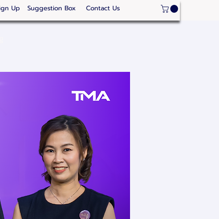
ign Up
Suggestion Box
Contact Us
ge
Strategic Areas
Thailand Competitveness
Our