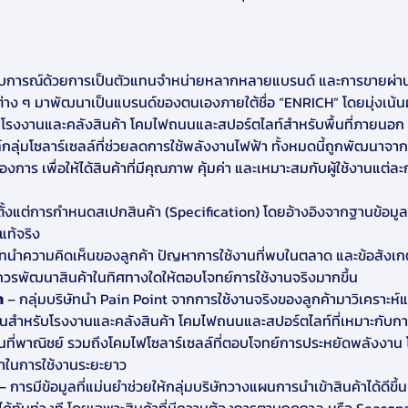
ะสบการณ์ด้วยการเป็นตัวแทนจำหน่ายหลากหลายแบรนด์ และการขายผ่า
ด์ต่าง ๆ มาพัฒนาเป็นแบรนด์ของตนเองภายใต้ชื่อ “ENRICH” โดยมุ่งเ
ับโรงงานและคลังสินค้า โคมไฟถนนและสปอร์ตไลท์สำหรับพื้นที่ภายนอก 
ลุ่มโซลาร์เซลล์ที่ช่วยลดการใช้พลังงานไฟฟ้า ทั้งหมดนี้ถูกพัฒนาจ
การ เพื่อให้ได้สินค้าที่มีคุณภาพ คุ้มค่า และเหมาะสมกับผู้ใช้งานแต่ละก
งแต่การกำหนดสเปกสินค้า (Specification) โดยอ้างอิงจากฐานข้อมูลเชิงลึก
ท้จริง
ษัทนำความคิดเห็นของลูกค้า ปัญหาการใช้งานที่พบในตลาด และข้อสังเกต
และควรพัฒนาสินค้าในทิศทางใดให้ตอบโจทย์การใช้งานจริงมากขึ้น
า
 – กลุ่มบริษัทนำ Pain Point จากการใช้งานจริงของลูกค้ามาวิเคราะห์แล
านสำหรับโรงงานและคลังสินค้า โคมไฟถนนและสปอร์ตไลท์ที่เหมาะกั
้นที่พาณิชย์ รวมถึงโคมไฟโซลาร์เซลล์ที่ตอบโจทย์การประหยัดพลังงาน
าในการใช้งานระยะยาว
 – การมีข้อมูลที่แม่นยำช่วยให้กลุ่มบริษัทวางแผนการนำเข้าสินค้าได้ดีขึ้