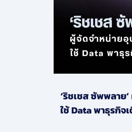
‘ริชเชส ซัพพลาย’ 
ใช้ Data พาธุรกิจเ