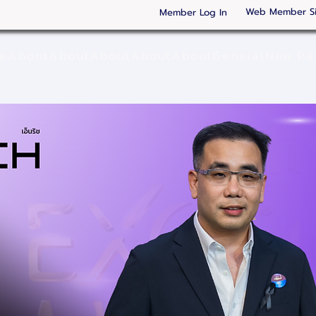
Web Member S
Member Log In
ge
About
About
About
About
About
General
New Pa