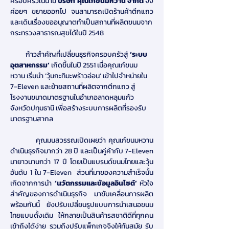
ครอบครัวในนาม 
บริษัท คุณเก๋ขนมหวาน จำกัด 
จึง
ค่อยๆ ขยายออกไป จนสามารถเปิดร้านค้าตึกแถว
และเดินเรื่องขออนุญาตทำเป็นสถานที่ผลิตขนมจาก
กระทรวงสาธารณสุขได้ในปี 2548
          ก้าวสำคัญที่เปลี่ยนธุรกิจครอบครัวสู่ 
‘ระบบ
อุตสาหกรรม’
 เกิดขึ้นในปี 2551 เมื่อคุณเก๋ขนม
หวาน เริ่มนำ ‘วุ้นกะทิมะพร้าวอ่อน’ เข้าไปจำหน่ายใน 
7-Eleven และย้ายสถานที่ผลิตจากตึกแถว สู่
โรงงานขนาดมาตรฐานในอำเภอลาดหลุมแก้ว 
จังหวัดปทุมธานี เพื่อสร้างระบบการผลิตที่รองรับ
มาตรฐานสากล
         คุณมนสวรรณเปิดเผยว่า คุณเก๋ขนมหวาน
ดำเนินธุรกิจมากว่า 28 ปี และเป็นคู่ค้ากับ 7-Eleven 
มายาวนานกว่า 17 ปี โดยเป็นแบรนด์ขนมไทยและวุ้น
อันดับ 1 ใน 7-Eleven  ส่วนที่มาของความสำเร็จนั้น 
เกิดจากการนำ
 ‘นวัตกรรมและข้อมูลอินไซต์’
 หัวใจ
สำคัญของการดำเนินธุรกิจ มาขับเคลื่อนการผลิต 
พร้อมกันนี้ ยังปรับเปลี่ยนรูปแบบการนำเสนอขนม
ไทยแบบดั้งเดิม ให้กลายเป็นสินค้ารสชาติดีที่ทุกคน
เข้าถึงได้ง่าย รวมถึงปรับแพ็กเกจจิงให้ทันสมัย รับ