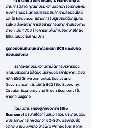
         4) Brand Storytelling & Marketing 
ใน
ด้านการตลาด คุณเก๋ขนมหวานบอกว่า ร่วมวางแผน
กับพาร์ทเนอร์ในการนำเสนอสินค้าผ่านสื่อออนไลน์
และใช้ Influencer สร้างการรับรู้แบรนด์ในกลุ่มคน
รุ่นใหม่ ซึ่งผลจากการสื่อสารการตลาดผ่านช่องทาง
ต่างๆ เช่น TVC สร้างการเติบโตด้านยอดขายได้ถึง 
135% ในช่วงที่มีแคมเปญ
ธุรกิจยั่งยืนที่เดินหน้าด้วยหลัก BCG และรับผิด
ชอบต่อสังคม
          ธุรกิจผลิตขนมหวานภายใต้การบริหารของ
คุณมนสวรรณ ไม่ได้มุ่งเน้นเพียงผลกำไร หากแต่ยึด
หลัก ESG (Environmental, Social and 
Governance) และโมเดล BCG
(Bio Economy, 
Circular Economy and Green Economy) ใน
การดำเนินธุรกิจ
          โดยในด้าน 
เศรษฐกิจชีวภาพ (Bio 
Economy) 
อธิบายได้ว่า ในขนม 1 ถ้วย ประกอบด้วย
พืชผลทางการเกษตรกว่า 60-80% บริษัทรับซื้อ
วัตถุดิบ เช่น มะพร้าว ข้าวโพด ฟักทอง ใบเตย จาก