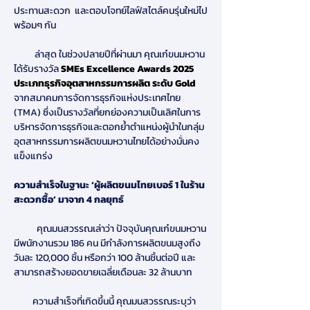
ประทานสะดวก และตอบโจทย์ไลฟ์สไตล์คนรุ่นใหม่ไป
พร้อมๆ กัน
          ล่าสุด ในช่วงปลายปีที่ผ่านมา คุณเก๋ขนมหวาน
ได้รับรางวัล 
SMEs Excellence Awards 2025 
ประเภทธุรกิจอุตสาหกรรมการผลิต ระดับ Gold 
จากสมาคมการจัดการธุรกิจแห่งประเทศไทย 
(TMA)
ซึ่งเป็นรางวัลที่ยกย่องความเป็นเลิศในการ
บริหารจัดการธุรกิจและตอกย้ำตำแหน่งผู้นำในกลุ่ม
อุตสาหกรรมการผลิตขนมหวานไทยได้อย่างมั่นคง
แข็งแกร่ง
ความสำเร็จในฐานะ ‘ผู้ผลิตขนมไทยเบอร์ 1 ในร้าน
สะดวกซื้อ’ มาจาก 4 กลยุทธ์
           คุณมนสวรรณเล่าว่า ปัจจุบันคุณเก๋ขนมหวาน
มีพนักงานรวม 186 คน มีกำลังการผลิตขนมสูงถึง
วันละ 120,000 ชิ้น หรือกว่า 100 ล้านชิ้นต่อปี และ
สามารถสร้างยอดขายเฉลี่ยเดือนละ 32 ล้านบาท
         ความสำเร็จที่เกิดขึ้นนี้ คุณมนสวรรณระบุว่า 