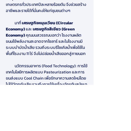
เกษตรกรทั่วประเทศปีละหลายร้อยตัน จึงช่วยสร้าง
อาชีพและรายได้ที่มั่นคงให้แก่ชุมชนต่างๆ
          มาที่ 
เศรษฐกิจหมุนเวียน (Circular 
Economy) 
และ 
เศรษฐกิจสีเขียว (Green 
Economy) 
คุณมนสวรรณบอกว่า โรงงานผลิต
ขนมใช้พลังงานสะอาดจากโซลาร์ และในโรงงานมี
ระบบบำบัดน้ำเสีย รวมถึงระบบรีไซเคิลน้ำเพื่อใช้ใน
พื้นที่โรงงาน 11 ไร่ จึงไม่ปล่อยน้ำเสียออกสู่ภายนอก
          นวัตกรรมอาหาร (Food Technology): การใช้
เทคโนโลยีการผลิตแบบ Pasteurization และการ
ขนส่งแบบ Cool Chain เพื่อรักษาความสดใหม่โดย
ไม่ใช้วัตถุกันเสีย รวมถึงการใช้เครื่องจักรทันสมัยมา
ช่วยลดการปนเปื้อนและยืดอายุสินค้า
ขนมไทยต้องเป็น Soft Power ที่เข้าถึงง่ายใน
ตลาดโลก
           สอบถามถึงเป้าหมายในอนาคตของคุณเก๋
ขนมหวาน คุณมนสวรรณตอกย้ำว่าเป็น ‘การพาขนม