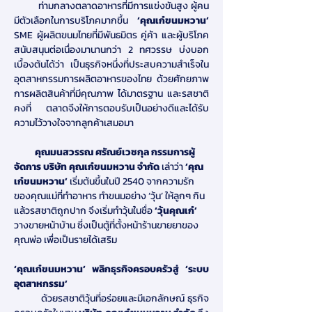
          ท่ามกลางตลาดอาหารที่มีการแข่งขันสูง ผู้คน
มีตัวเลือกในการบริโภคมากขึ้น
 ‘คุณเก๋ขนมหวาน’ 
SME ผู้ผลิตขนมไทยที่มีพันธมิตร คู่ค้า และผู้บริโภค 
สนับสนุนต่อเนื่องมานานกว่า 2 ทศวรรษ บ่งบอก
เบื้องต้นได้ว่า เป็นธุรกิจหนึ่งที่ประสบความสำเร็จใน
อุตสาหกรรมการผลิตอาหารของไทย ด้วยศักยภาพ
การผลิตสินค้าที่มีคุณภาพ ได้มาตรฐาน และรสชาติ
คงที่ ตลาดจึงให้การตอบรับเป็นอย่างดีและได้รับ
ความไว้วางใจจากลูกค้าเสมอมา
          คุณมนสวรรณ ศรัณย์เวชกุล กรรมการผู้
จัดการ บริษัท คุณเก๋ขนมหวาน จำกัด
 เล่าว่า
 ‘คุณ
เก๋ขนมหวาน’
 เริ่มต้นขึ้นในปี 2540 จากความรัก
ของคุณแม่ที่ทำอาหาร ทำขนมอย่าง ‘วุ้น’ ให้ลูกๆ กิน
แล้วรสชาติถูกปาก จึงเริ่มทำวุ้นในชื่อ 
‘วุ้นคุณเก๋’ 
วางขายหน้าบ้าน ซึ่งเป็นตู้ที่ตั้งหน้าร้านขายยาของ
คุณพ่อ เพื่อเป็นรายได้เสริม
‘คุณเก๋ขนมหวาน’ พลิกธุรกิจครอบครัวสู่ ‘ระบบ
อุตสาหกรรม’
          ด้วยรสชาติวุ้นที่อร่อยและมีเอกลักษณ์ ธุรกิจ