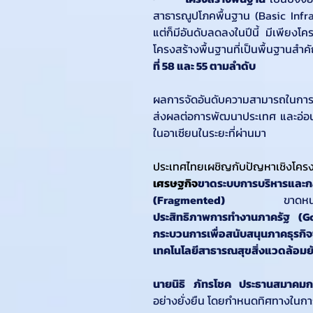
สาธารณูปโภคพื้นฐาน (Basic Infras
แต่ก็มีอันดับลดลงในปีนี้ มีเพียงโค
โครงสร้างพื้นฐานที่เป็นพื้นฐานสำค
ที่ 58 และ 55 ตามลำดับ
ผลการจัดอันดับความสามารถในการแข่
ส่งผลต่อการพัฒนาประเทศ และอ่อน
ในอาเซียนในระยะที่ผ่านมา
ประเทศไทยเผชิญกับปัญหาเชิงโครงส
เศรษฐกิจ
ขาดระบบการบริหารและก
(Fragmented) 
ขาดหน
ประสิทธิภาพการทำงานภาครัฐ (G
กระบวนการเพื่อสนับสนุนภาคธุรกิจซ
เทคโนโลยีสาธารณสุขสิ่งแวดล้อมย
นายนิธิ ภัทรโชค ประธานสมาคมก
อย่างยั่งยืน โดยกำหนดทิศทางในกา