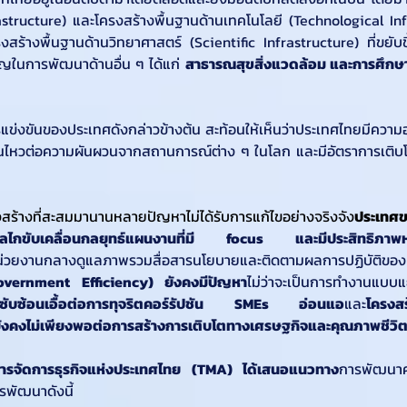
tructure) และโครงสร้างพื้นฐานด้านเทคโนโลยี (Technological Infras
รงสร้างพื้นฐานด้านวิทยาศาสตร์ (Scientific Infrastructure) ที่ขยับขึ้
ัญในการพัฒนาด้านอื่น ๆ ได้แก่ 
สาธารณสุขสิ่งแวดล้อม และการศึกษ
งขันของประเทศดังกล่าวข้างต้น สะท้อนให้เห็นว่าประเทศไทยมีความอ่อ
ไหวต่อความผันผวนจากสถานการณ์ต่าง ๆ ในโลก และมีอัตราการเติบโ
ร้างที่สะสมมานานหลายปัญหาไม่ได้รับการแก้ไขอย่างจริงจัง
ประเทศข
ลไกขับเคลื่อนกลยุทธ์แผนงานที่มี focus และมีประสิทธิภาพหน
่วยงานกลางดูแลภาพรวมสื่อสารนโยบายและติดตามผลการปฏิบัติของแต่
overnment Efficiency) ยังคงมีปัญหา
ับซ้อนเอื้อต่อการทุจริตคอร์รัปชัน
SMEs อ่อนแอ
และ
โครงส
ังคงไม่เพียงพอต่อการสร้างการเติบโตทางเศรษฐกิจและคุณภาพชีวิตท
ารจัดการธุรกิจแห่งประเทศไทย (TMA) ได้เสนอแนวทาง
การพัฒนาค
รพัฒนาดังนี้