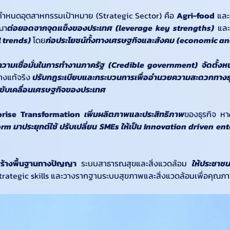
กำหนดอุตสาหกรรมเป้าหมาย (Strategic Sector) คือ 
Agri-food
 และ
ณา
ต่อยอดจากจุดแข็งของประเทศ (leverage key strengths)
 แล
 trends)
 โดย
ก่อประโยชน์ทั้งทางเศรษฐกิจและสังคม
(economic and
ความเชื่อมั่นในการทำงานภาครัฐ (Credible government)
จัดตั้ง
างแท้จริง 
ปรับกฎระเบียบและกระบวนการเพื่ออำนวยความสะดวกทางธุ
่อขับเคลื่อนเศรษฐกิจของประเทศ
prise Transformation
เพิ่มผลิตภาพและประสิทธิภาพ
ของธุรกิจ หา
orm มาประยุกต์ใช้ ปรับเปลี่ยน SMEs ให้เป็น Innovation driven en
สร้างพื้นฐานทางปัญญา 
ระบบสาธารณสุขและสิ่งแวดล้อม 
ให้ประชาชน
trategic skills และวางรากฐานระบบสุขภาพและสิ่งแวดล้อมเพื่อคุณภา