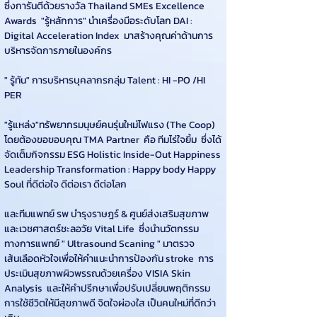
ซึ่งการันตีด้วยรางวัล Thailand SMEs Excellence 
Awards  "รู้หลักการ" นำเครื่องมือระดับโลก DAI : 
Digital Acceleration Index  มาสร้างคุณค่าด้านการ
บริหารจัดการภายในองค์กร   
" รู้ทัน" การบริหารบุคลากรกลุ่ม Talent : HI -PO /HI 
PER  
"รู้แหล่ง"ทรัพยากรมนุษย์คนรุ่นใหม่ไฟแรง (The Coop) 
โดยต้องขอขอบคุณ TMA Partner  คือ ทีมไร่ใจยิ้ม  ซึ่งได้
จัดเต็มกิจกรรม ESG Holistic Inside-Out Happiness 
Leadership Transformation : Happy body Happy 
Soul ที่ดีต่อใจ ดีต่อเรา ดีต่อโลก 
และทีมแพทย์ รพ บำรุงราษฎร์ & ศูนย์ส่งเสริมสุขภาพ
และเวชศาสตร์ชะลอวัย Vital Life  ซึ่งนำนวัตกรรม
ทางการแพทย์ " Ultrasound Scaning " มาตรวจ
เส้นเลือดหัวใจเพื่อให้คำแนะนำการป้องกัน stroke  การ
ประเมินสุขภาพผิวพรรณด้วยเครื่อง VISIA Skin 
Analysis  และให้คำปรึกษาเพื่อปรับเปลี่ยนพฤติกรรม
การใช้ชีวิตให้มีสุขภาพดี จิตใจผ่องใส เป็นคนใหม่ที่ดีกว่า