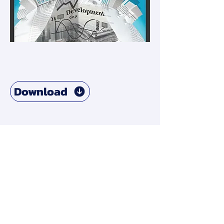
Download
สมาคมการจัดการธุรกิจแห่งประเทศไทย
276 ซ.รามคำแหง 39 (เทพลีลา 1) ถ. รามคำแหง แขวง
พลับพลา เขตวังทองหลาง กรุงเทพฯ 10310
Contact Us
Tel:
+662-319-7677
/
+662-718-5601
Click here to find us on map