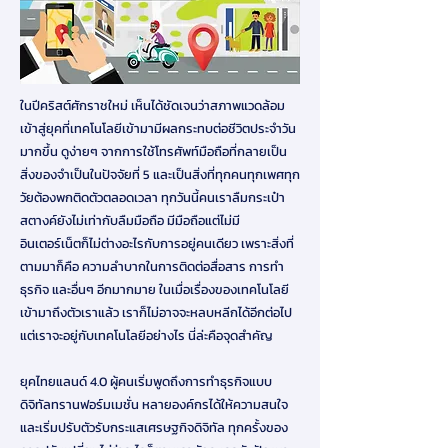
ในปีคริสต์ศักราชใหม่ เห็นได้ชัดเจนว่าสภาพแวดล้อม
เข้าสู่ยุคที่เทคโนโลยีเข้ามามีผลกระทบต่อชีวิตประจำวัน
มากขึ้น ดูง่ายๆ จากการใช้โทรศัพท์มือถือที่กลายเป็น
สิ่งของจำเป็นในปัจจัยที่ 5 และเป็นสิ่งที่ทุกคนทุกเพศทุก
วัยต้องพกติดตัวตลอดเวลา ทุกวันนี้คนเราลืมกระเป๋า
สตางค์ยังไม่เท่ากับลืมมือถือ มีมือถือแต่ไม่มี
อินเตอร์เน็ตก็ไม่ต่างอะไรกับการอยู่คนเดียว เพราะสิ่งที่
ตามมาก็คือ ความลำบากในการติดต่อสื่อสาร การทำ
ธุรกิจ และอื่นๆ อีกมากมาย ในเมื่อเรื่องของเทคโนโลยี
เข้ามาถึงตัวเราแล้ว เราก็ไม่อาจจะหลบหลีกได้อีกต่อไป
แต่เราจะอยู่กับเทคโนโลยีอย่างไร นี่ล่ะคือจุดสำคัญ
ยุคไทยแลนด์ 4.0 ผู้คนเริ่มพูดถึงการทำธุรกิจแบบ
ดิจิทัลทรานฟอร์มเมชั่น หลายองค์กรได้ให้ความสนใจ
และเริ่มปรับตัวรับกระแสเศรษฐกิจดิจิทัล ทุกครั้งของ