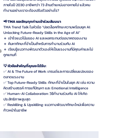
ภายในปี 2030 อาชีพกว่า 73 ล้านตำแหน่งอาจหายไป แล้วคน
ทำงานอย่างเราจะต้องปรับตัวอย่างไร?
📢 TMA ขอเชิญทุกท่านเข้าร่วมสัมมนา
TMA Trend Talk ในหัวข้อ “ปลดล็อคทักษะความพร้อมยุค AI:
Unlocking Future-Ready Skills in the Age of AI”
🔹 เข้าใจแนวโน้มของ AI และผลกระทบต่ออนาคตของงาน
🔹 ค้นหาทักษะที่จำเป็นสำหรับการทำงานร่วมกับ AI
🔹 เรียนรู้แนวทางพัฒนาตัวเองให้เป็นแรงงานที่มีคุณค่าและไม่
ถูกแทนที่
💡 หัวข้อสำคัญที่คุณจะได้รับ:
✅ AI & The Future of Work: เทรนด์และการเปลี่ยนแปลงของ
ตลาดแรงงาน
✅ Top Future-Ready Skills: ทักษะที่จำเป็นในยุค AI เช่น ความ
คิดสร้างสรรค์ การแก้ปัญหา และ Emotional Intelligence
✅ Human-AI Collaboration: วิธีทำงานร่วมกับ AI ให้เกิด
ประสิทธิภาพสูงสุด
✅ Reskilling & Upskilling: แนวทางพัฒนาทักษะใหม่เพื่อความ
ก้าวหน้าในอาชีพ