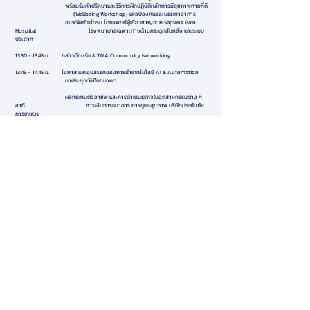
พร้อมรับคำปรึกษาและวิธีการฝึกปฏิบัติหลักการมีสุขภาพกายที่ดี
(Wellbeing Workshop) เพื่อป้องกันและบรรเทาอาการ
ออฟฟิศซินโดรม โดยแพทย์ผู้เชี่ยวชาญจาก Sapiens Pain
Hospital โรงพยาบาลเฉพาะทางด้านกระดูกสันหลัง และระบบ
ประสาท
13.30 - 13.45
น. กล่าวต้อนรับ & TMA Community Networking
13.45 – 14.45 น. โอกาส และอุปสรรคของการนำเทคโนโลยี AI & Automation
มาประยุกต์ใช้ในอนาคต
ผลกระทบต่ออาชีพ และการดำเนินธุรกิจในอุตสาหกรรมต่าง ๆ
อาทิ การเงินการธนาคาร การดูแลสุขภาพ บริษัทประกันภัย
การเกษตร
การผลิต อุปกรณ์อิเล็กทรอนิกส์ยานยนต์​
วิทยากร
​ - ดร.นเรศ ดำรงชัย
ผู้อำนวยการสมาคมส่งเสริมเทคโนโลยี (ไทย-ญี่ปุ่น)
- ดร.คำนาย อภิปรัชญาสกุล
กรรมการบริหาร บริษัท VEF Robot & Automation
Technology วิทยากร ผู้เชี่ยวชาญ และที่ปรึกษาด้านการนำ
นวัตกรรมมาใช้เพื่อ ปรับปรุงองค์กร
- คุณสรุจ ทิพเสนา
กรรมการบริหารและประธานเจ้าหน้าที่ฝ่ายเทคโนโลยี
บริษัท เอส เทลลิเจนซ์ จำกัด (STelligence) ผู้ให้บริการด้าน Digital
Transformation & Data Analytics อดีตรองกรรมการผู้
จัดการ ฝ่าย โซลูชันองค์กร ไมโครซอฟท์ ประเทศไทย
ดำเนินรายการโดย
ดร.พธูสิรี รัตนกาฬ
ผู้เชี่ยวชาญด้าน Life Long Learning
14.45 – 15.00 น. Coffee Mingle
15.00 – 16.00 น. ทักษะมนุษย์ ที่ AI เอาชนะไม่ได้ (ร่วมทำแบบประเมินฯ)
​ - ทักษะทางสังคม (Social skills)