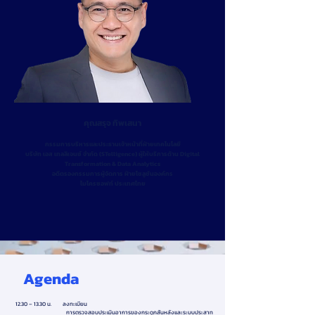
คุณสรุจ ทิพเสนา
กรรมการบริหารและประธานเจ้าหน้าที่ฝ่ายเทคโนโลยี
บริษัท เอส เทลลิเจนซ์ จำกัด (STelligence) ผู้ให้บริการด้าน Digital
Transformation & Data Analytics
อดีตรองกรรมการผู้จัดการ ฝ่ายโซลูชันองค์กร
ไมโครซอฟท์ ประเทศไทย
Agenda
12.30 – 13.30 น. ลงทะเบียน
การตรวจสอบประเมินอาการของกระดูกสันหลังและระบบประสาท